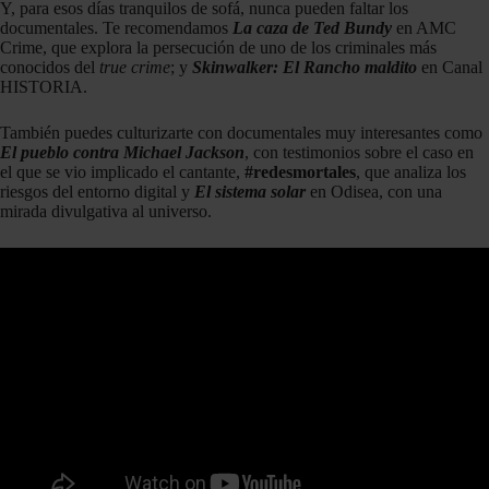
Y, para esos días tranquilos de sofá, nunca pueden faltar los
documentales. Te recomendamos
La caza de Ted Bundy
en AMC
Crime, que explora la persecución de uno de los criminales más
conocidos del
true crime
; y
Skinwalker: El Rancho maldito
en Canal
HISTORIA.
También puedes culturizarte con documentales muy interesantes como
El pueblo contra Michael Jackson
, con testimonios sobre el caso en
el que se vio implicado el cantante,
#redesmortales
, que analiza los
riesgos del entorno digital y
El sistema solar
en Odisea, con una
mirada divulgativa al universo.