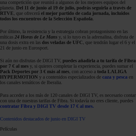
una competición que reunirá a algunos de los mejores equipos del
planeta.
Del 11 de junio al 19 de julio, podrás seguirla a través de
RTVE
, que ofrecerá
el mejor partido de cada jornada, incluidos
todos los encuentros de la Selección Española
.
Por último, la resistencia y la estrategia cobran protagonismo en las
míticas
24 Horas de Le Mans
y, si lo tuyo es la adrenalina, disfruta de
una dosis extra en las
dos veladas de
UFC
, que tendrán lugar el 6 y el
21 de junio en Eurosport.
Si aún no disfrutas de DIGI TV,
puedes añadirla a tu tarifa de Fibra
por 7 € al mes
y, si quieres completar la experiencia, puedes sumar el
Pack Deportes
por 3 € más al mes
, con acceso a
toda LALIGA
HYPERMOTION
y a contenidos especializados de
caza y pesca
en
los canales temáticos de Iberalia.
Para acceder a los más de 120 canales de DIGI TV, es necesario contar
con una de nuestras tarifas de Fibra. Si todavía no eres cliente, puedes
contratar Fibra y DIGI TV desde 17 € al mes.
Contenidos destacados de junio en DIGI TV
Películas