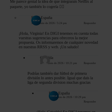
Me parece genial la idea de que integrarais Netflix al
paquete, yo también lo cogería 👍🏼
DIGI España
12 de junio de 2026 / 5:24 pm
Responder
¡Hola, Virginia! En DIGI tenemos en cuenta todas
vuestras sugerencias para ofreceros la mejor
propuesta. Os informaremos de cualquier novedad
en nuestras RRSS y web. ¡Un saludo!
Griselda
14 de junio de 2026 / 10:21 pm
Responder
Podrías también dar fútbol de primera
división lo antes posible. Igual que dais la
liga de segunda division muchas gracias
DIGI España
14 de junio de 2026 / 10:29 pm
Responder
¡Hola, Griselda! En DIGI tenemos en