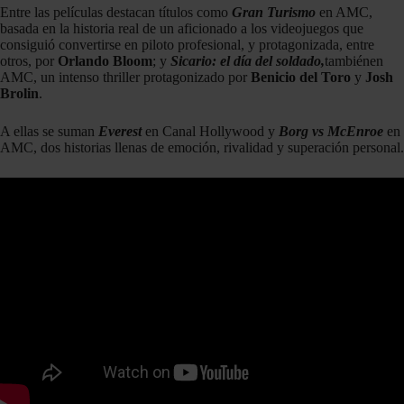
Entre las películas destacan títulos como
Gran Turismo
en AMC,
basada en la historia real de un aficionado a los videojuegos que
consiguió convertirse en piloto profesional, y protagonizada, entre
otros, por
Orlando Bloom
; y
Sicario: el día del soldado,
tambiénen
AMC, un intenso thriller protagonizado por
Benicio del Toro
y
Josh
Brolin
.
A ellas se suman
Everest
en Canal Hollywood y
Borg vs McEnroe
en
AMC, dos historias llenas de emoción, rivalidad y superación personal.