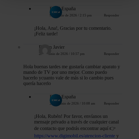
datos personales y establezca sus preferencias en la
DIGI España
sección de datos
. Puede cambiar o retirar su
9 de junio de 2026 / 2:15 pm
Responder
consentimiento en cualquier momento en la Declaración
de cookies.
¡Hola, Ana!, Gracias por tu comentario.
¡Feliz tarde!
Como sabes, utilizamos cookies propias y de terceros
Ruben Javier
para analizar tus hábitos de navegación y del conjunto de
28 de junio de 2026 / 10:57 pm
Responder
usuarios y mostrarte contenido personalizado en los
anuncios que ves. A continuación puedes rechazar,
Hola buenas tardes me gustaría cambiar aparato y
mando de TV por uno mejor. Como puedo
configurar o aceptar tú mismo las cookies.
hacerlo ycuanto vale de más si lo cambio pues
quería hacerlo
Para más información sobre esto y las posibilidades de
transferencias internacionales de datos, consulta nuestra
DIGI España
Política de cookies
.
29 de junio de 2026 / 10:08 am
Responder
¡Hola, Rubén! Por favor, envíanos un
mensaje privado a través de cualquier canal
de contacto que podrás encontrar aquí 👉
https://www.digimobil.es/atencion-cliente
y