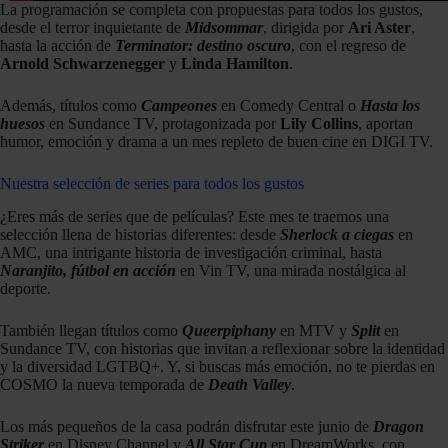
La programación se completa con propuestas para todos los gustos,
desde el terror inquietante de
Midsommar
, dirigida por
Ari Aster
,
hasta la acción de
Terminator: destino oscuro
, con el regreso de
Arnold Schwarzenegger
y
Linda Hamilton
.
Además, títulos como
Campeones
en Comedy Central o
Hasta los
huesos
en Sundance TV, protagonizada por
Lily Collins
, aportan
humor, emoción y drama a un mes repleto de buen cine en DIGI TV.
Nuestra selección de series para todos los gustos
¿Eres más de series que de películas? Este mes te traemos una
selección llena de historias diferentes: desde
Sherlock a ciegas
en
AMC, una intrigante historia de investigación criminal, hasta
Naranjito, fútbol en acción
en Vin TV, una mirada nostálgica al
deporte.
También llegan títulos como
Queerpiphany
en MTV y
Split
en
Sundance TV, con historias que invitan a reflexionar sobre la identidad
y la diversidad LGTBQ+. Y, si buscas más emoción, no te pierdas en
COSMO la nueva temporada de
Death Valley
.
Los más pequeños de la casa podrán disfrutar este junio de
Dragon
Striker
en Disney Channel y
All Star Cup
en DreamWorks, con