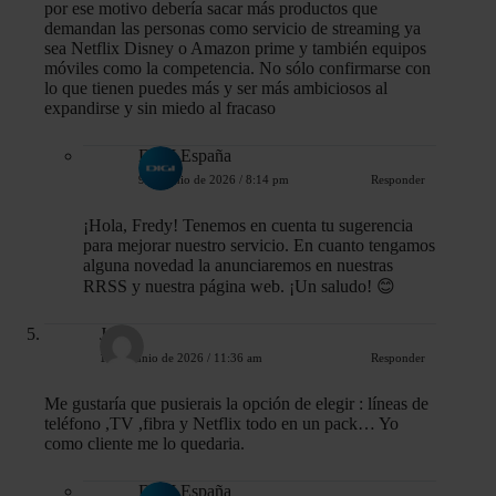
por ese motivo debería sacar más productos que
demandan las personas como servicio de streaming ya
sea Netflix Disney o Amazon prime y también equipos
móviles como la competencia. No sólo confirmarse con
lo que tienen puedes más y ser más ambiciosos al
expandirse y sin miedo al fracaso
DIGI España
9 de junio de 2026 / 8:14 pm
Responder
¡Hola, Fredy! Tenemos en cuenta tu sugerencia
para mejorar nuestro servicio. En cuanto tengamos
alguna novedad la anunciaremos en nuestras
RRSS y nuestra página web. ¡Un saludo! 😊
José
11 de junio de 2026 / 11:36 am
Responder
Me gustaría que pusierais la opción de elegir : líneas de
teléfono ,TV ,fibra y Netflix todo en un pack… Yo
como cliente me lo quedaria.
DIGI España