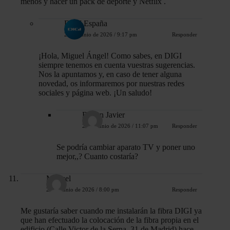
menos y hacer un pack de deporte y Netflix .
DIGI España
23 de junio de 2026 / 9:17 pm
Responder
¡Hola, Miguel Ángel! Como sabes, en DIGI
siempre tenemos en cuenta vuestras sugerencias.
Nos la apuntamos y, en caso de tener alguna
novedad, os informaremos por nuestras redes
sociales y página web. ¡Un saludo!
Ruben Javier
28 de junio de 2026 / 11:07 pm
Responder
Se podría cambiar aparato TV y poner uno
mejor,,? Cuanto costaría?
Manuel
23 de junio de 2026 / 8:00 pm
Responder
Me gustaría saber cuando me instalarán la fibra DIGI ya
que han efectuado la colocación de la fibra propia en el
edificio (Calle Victor de la Serna, 31 de Madrid) hace