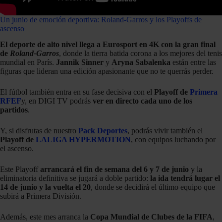
Un junio de emoción deportiva: Roland-Garros y los Playoffs de
ascenso
El deporte de alto nivel llega a Eurosport en 4K con la gran final
de
Roland-Garros
, donde la tierra batida corona a los mejores del tenis
mundial en París.
Jannik Sinner
y
Aryna Sabalenka
están entre las
figuras que lideran una edición apasionante que no te querrás perder.
El fútbol también entra en su fase decisiva con el
Playoff de
Primera
RFEF
y, en DIGI TV podrás
ver en directo cada uno de los
partidos
.
Y, si disfrutas de nuestro
Pack Deportes
, podrás vivir también el
Playoff de
LALIGA HYPERMOTION
, con equipos luchando por
el ascenso.
Este Playoff
arrancará el fin de semana del 6 y 7 de
junio
y la
eliminatoria definitiva se jugará a doble partido:
la ida tendrá lugar el
14 de junio y la vuelta el 20
, donde se decidirá el último equipo que
subirá a Primera División.
Además, este mes arranca la
Copa Mundial de Clubes de la FIFA
,