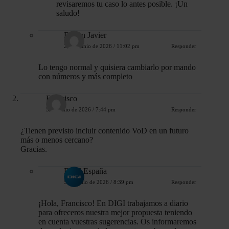
revisaremos tu caso lo antes posible. ¡Un
saludo!
Ruben Javier
28 de junio de 2026 / 11:02 pm
Responder
Lo tengo normal y quisiera cambiarlo por mando
con números y más completo
Francisco
5 de junio de 2026 / 7:44 pm
Responder
¿Tienen previsto incluir contenido VoD en un futuro
más o menos cercano?
Gracias.
DIGI España
5 de junio de 2026 / 8:39 pm
Responder
¡Hola, Francisco! En DIGI trabajamos a diario
para ofreceros nuestra mejor propuesta teniendo
en cuenta vuestras sugerencias. Os informaremos