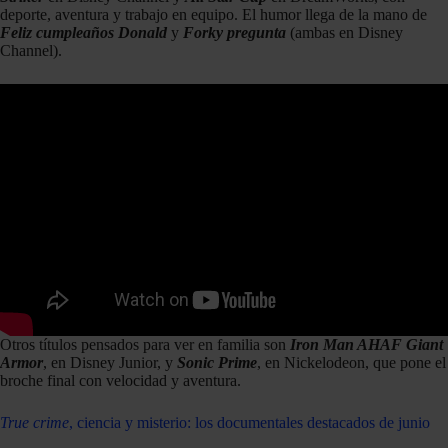
deporte, aventura y trabajo en equipo. El humor llega de la mano de
Feliz cumpleaños Donald
y
Forky pregunta
(ambas en Disney
Channel).
Otros títulos pensados para ver en familia son
Iron Man AHAF Giant
Armor
, en Disney Junior, y
Sonic Prime
, en Nickelodeon, que pone el
broche final con velocidad y aventura.
True crime
, ciencia y misterio: los documentales destacados de junio