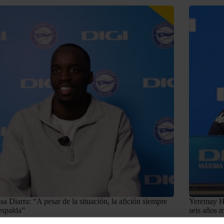
a Diarra: “A pesar de la situación, la afición siempre
Yeremay He
espalda”
seis años 