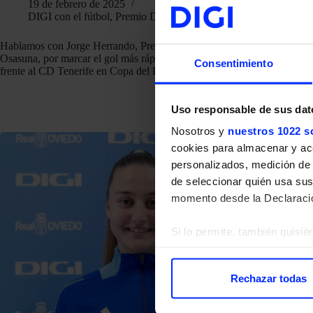
19 de febrero de 2025
DIGI con el fútbol
,
Premio DIGI
Hablamos con Jorge Herrando, Premio DIGI del CA
Charl
Osasuna, por marcar el gol más rápido del mes de enero
rápid
Consentimiento
frente al CD Tenerife en Copa del Rey.
obten
Betis
Uso responsable de sus dat
Nosotros y
nuestros 1022 s
cookies para almacenar y acce
personalizados, medición de p
de seleccionar quién usa sus
momento desde la Declaració
Si lo permite, también quisi
Recopilar información
Identificar su disposi
Rechazar todas
Obtenga más información sob
datos
. Puede cambiar o reti