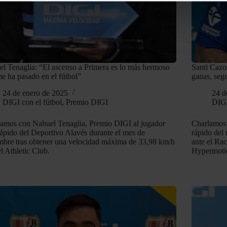
es propias y de terceros para analizar tus hábitos de navegació
alizado en los anuncios que ves. A continuación puedes rechazar
sto y las posibilidades de transferencias internacionales de da
l Tenaglia: “El ascenso a Primera es lo más hermoso
Santi Cazor
e ha pasado en el fútbol”
ganas, segu
24 de enero de 2025
24 d
DIGI con el fútbol
,
Premio DIGI
DIGI
amos con Nahuel Tenaglia, Premio DIGI al jugador
Charlamos 
ápido del Deportivo Alavés durante el mes de
rápido del 
mbre tras obtener una velocidad máxima de 33,98 km/h
ante el Ra
el Athletic Club.
Hypermoti