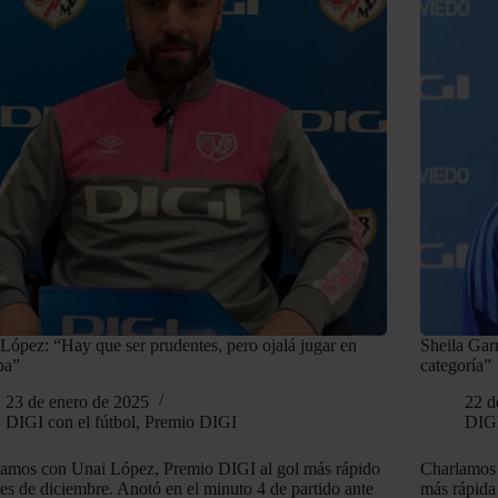
López: “Hay que ser prudentes, pero ojalá jugar en
Sheila Gar
pa”
categoría”
23 de enero de 2025
22 d
DIGI con el fútbol
,
Premio DIGI
DIGI
amos con Unai López, Premio DIGI al gol más rápido
Charlamos 
es de diciembre. Anotó en el minuto 4 de partido ante
más rápida