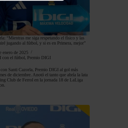
n y del conjunto de usuarios
, configurar o aceptar tú
tos, consulta nuestra
Política
la: “Mientras me siga respetando el físico y las
iré jugando al fútbol, y si es en Primera, mejor”
e enero de 2025
 con el fútbol
,
Premio DIGI
con Santi Cazorla, Premio DIGI al gol más
mes de diciembre. Anotó el tanto que abría la lata
cing Club de Ferrol en la jornada 18 de LaLiga
on.