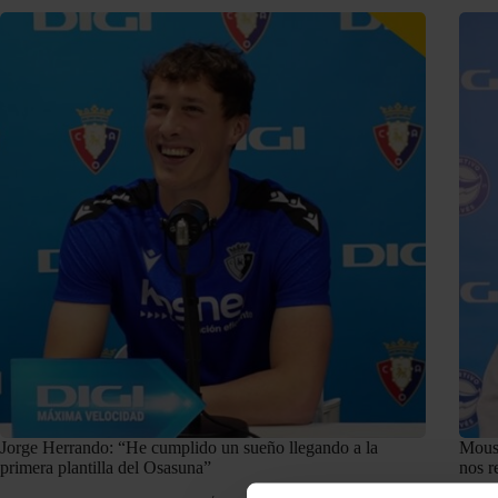
Jorge Herrando: “He cumplido un sueño llegando a la
Mouss
primera plantilla del Osasuna”
nos r