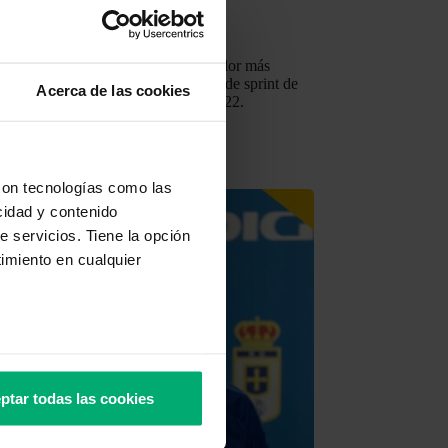
e febrero de 2025
 con el fútbol
,
Premio DIGI
con Yeremay, Premio DIGI al jugador más
enero. Logró una velocidad máxima de sprint de
Acerca de las cookies
 contra el Málaga CF en la jornada 22.
con tecnologías como las
cidad y contenido
e servicios. Tiene la opción
imiento en cualquier
e varios metros
icas (huellas digitales)
ptar todas las cookies
eferencias en la
sección de
e cookies.