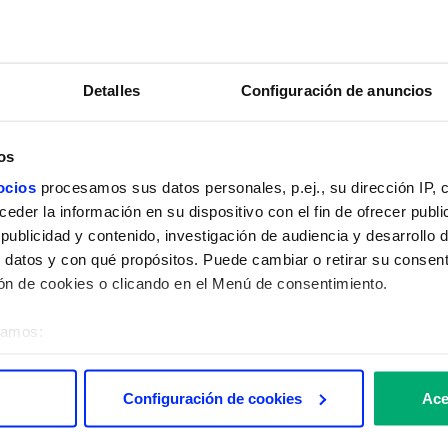
18 de febrero de 2025
14 d
DIGI con el fútbol
,
Premio DIGI
DIGI
amos con Moussa Diarra, Premio DIGI al jugador más
Charlamos 
o del Deportivo Alavés durante el mes de enero tras
rápido de 
Detalles
Configuración de anuncios
er una velocidad máxima de 32,55 km/h ante el Real
34,74 km/h
.
os
ocios
procesamos sus datos personales, p.ej., su dirección IP, 
der la información en su dispositivo con el fin de ofrecer publi
ublicidad y contenido, investigación de audiencia y desarrollo d
 datos y con qué propósitos. Puede cambiar o retirar su consent
n de cookies o clicando en el Menú de consentimiento.
éramos:
 sobre su ubicación geográfica que puede tener una precisión d
tivo analizándolo activamente para buscar características específ
Configuración de cookies
Ace
re cómo se procesan sus datos personales y establezca sus pr
rar su consentimiento en cualquier momento en la Declaración d