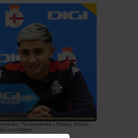
rnández: “Si ascendemos a Primera, firmaría
más con el Dépor”