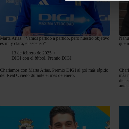
Como sabes, utilizamos cooki
y mostrarte contenido person
mismo las cookies.
Para más información sobre e
Marta Arias: “Vamos partido a partido, pero nuestro objetivo
Nahue
es muy claro, el ascenso”
que m
de cookies
.
13 de febrero de 2025
DIGI con el fútbol
,
Premio DIGI
Charlamos con Marta Arias, Premio DIGI al gol más rápido
Charl
del Real Oviedo durante el mes de enero.
más r
dicie
ante 